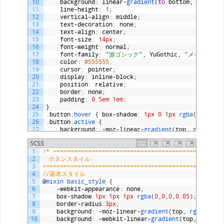
10
background
:
linear
-
gradient
(
to
bottom
,
rgba
(
0
,
11
line
-
height
:
1
;
12
vertical
-
align
:
middle
;
13
text
-
decoration
:
none
;
14
text
-
align
:
center
;
15
font
-
size
:
14px
;
16
font
-
weight
:
normal
;
17
font
-
family
:
"游ゴシック"
,
YuGothic
,
"メイリオ"
,
18
color
:
#555555;
19
cursor
:
pointer
;
20
display
:
inline
-
block
;
21
position
:
relative
;
22
border
:
none
;
23
padding
:
0.5em
1em
;
24
}
25
.
button
:
hover
{
box
-
shadow
:
1px
0
1px
rgba
(
0
,
0
,
0
26
.
button
:
active
{
27
background
:
-
moz
-
linear
-
gradient
(
top
,
rgba
(
0
,
28
background
:
-
webkit
-
linear
-
gradient
(
top
,
rgba
(
SCSS
29
background
:
linear
-
gradient
(
to
bottom
,
rgba
(
0
,
1
/* ================================================
30
}
2
　ボタンスタイル
31
3
===================================================
32
@
media 
print
,
screen 
and
(
max
-
width
:
767px
)
{
4
//基本スタイル
33
.
button
.
xs
-
block
{
5
@
mixin
basic_style
{
34
display
:
block
;
6
-
webkit
-
appearance
:
none
;
35
width
:
100
%
;
7
box
-
shadow
:
1px
1px
1px
rgba
(
0
,
0
,
0
,
0.05
)
;
36
margin
:
1em
0
;
8
border
-
radius
:
3px
;
37
padding
:
0.75em
1em
;
9
background
:
-
moz
-
linear
-
gradient
(
top
,
rgba
(
0
,
0
38
}
10
background
:
-
webkit
-
linear
-
gradient
(
top
,
rgba
(
0
39
}