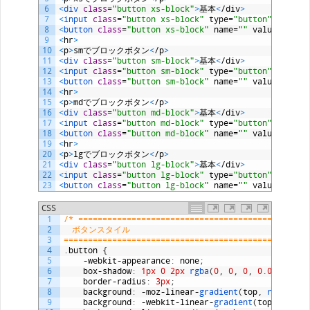
6
<
div 
class
=
"button xs-block"
>
基本
<
/
div
>
7
<
input 
class
=
"button xs-block"
type
=
"button"
name
=
"
8
<
button 
class
=
"button xs-block"
name
=
""
value
=
""
>
bu
9
<
hr
>
10
<
p
>
sm
でブロックボタン
<
/
p
>
11
<
div 
class
=
"button sm-block"
>
基本
<
/
div
>
12
<
input 
class
=
"button sm-block"
type
=
"button"
name
=
"
13
<
button 
class
=
"button sm-block"
name
=
""
value
=
""
>
bu
14
<
hr
>
15
<
p
>
md
でブロックボタン
<
/
p
>
16
<
div 
class
=
"button md-block"
>
基本
<
/
div
>
17
<
input 
class
=
"button md-block"
type
=
"button"
name
=
"
18
<
button 
class
=
"button md-block"
name
=
""
value
=
""
>
bu
19
<
hr
>
20
<
p
>
lg
でブロックボタン
<
/
p
>
21
<
div 
class
=
"button lg-block"
>
基本
<
/
div
>
22
<
input 
class
=
"button lg-block"
type
=
"button"
name
=
"
23
<
button 
class
=
"button lg-block"
name
=
""
value
=
""
>
bu
CSS
1
/* ===============================================
2
　ボタンスタイル
3
==================================================
4
.
button
{
5
-
webkit
-
appearance
:
none
;
6
box
-
shadow
:
1px
0
2px
rgba
(
0
,
0
,
0
,
0.05
)
;
7
border
-
radius
:
3px
;
8
background
:
-
moz
-
linear
-
gradient
(
top
,
rgba
(
0
,
9
background
:
-
webkit
-
linear
-
gradient
(
top
,
rgba
(