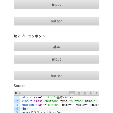
button
lgでブロックボタン
基本
button
Source
HTML
1
<
div 
class
=
"button"
>
基本
<
/
div
>
2
<
input 
class
=
"button"
type
=
"button"
name
=
""
value
=
"
3
<
button 
class
=
"button"
name
=
""
value
=
""
>
button
<
/
but
4
<
hr
>
5
<
p
>
xs
でブロックボタン
<
/
p
>