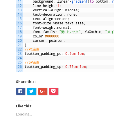
11
background
:
linear
-
gradient
(
to
bottom
,
rgba
(
0
,
40
12
line
-
height
:
1
;
41
@
media 
print
,
screen 
and
(
max
-
width
:
991px
)
{
13
vertical
-
align
:
middle
;
42
.
button
.
sm
-
block
{
14
text
-
decoration
:
none
;
43
display
:
block
;
15
text
-
align
:
center
;
44
width
:
100
%
;
16
font
-
size
:
$
base_text_size
;
45
margin
:
1em
0
;
17
font
-
weight
:
normal
;
46
padding
:
0.75em
1em
;
18
font
-
family
:
"游ゴシック"
,
YuGothic
,
"メイリオ"
,
"
47
}
19
color
:
#000000;
48
}
20
cursor
:
pointer
;
49
21
}
50
@
media 
screen 
and
(
max
-
width
:
1199px
)
{
22
//PC余白
51
.
button
.
md
-
block
{
23
$
button_padding_pc
:
0.5em
1em
;
52
display
:
block
;
24
53
width
:
100
%
;
25
//SP余白
54
margin
:
1em
0
;
26
$
button_padding_sp
:
0.75em
1em
;
55
padding
:
0.75em
1em
;
27
56
}
28
/* ================================================
57
}
29
　ボタンスタイル
58
Share this:
30
===================================================
59
@
media 
screen 
and
(
max
-
width
:
9999px
)
{
31
.
button
{
60
.
button
.
lg
-
block
{
C
C
C
C
32
l
@
l
include 
l
basic_style
l
;
61
display
:
block
;
i
i
i
i
33
62
width
:
100
%
;
c
c
c
c
34
display
:
inline
-
block
;
63
margin
:
1em
0
;
k
k
k
k
Like this:
35
position
:
relative
;
64
padding
:
0.75em
1em
;
t
t
t
t
36
o
border
o
:
o
none
o
;
65
}
Loading...
s
s
s
s
37
padding
:
$
button_padding_pc
;
66
}
h
h
h
h
38
67
/* ===============================================
a
a
a
a
39
&:hover {
68
 ボタンボックス
r
r
r
r
40
e
         box-shadow: 1px 1px 2px rgba(0, 0, 0, 0.4)
e
e
e
69
==================================================