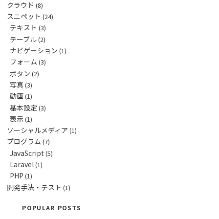
クラウド
(8)
71
}
100
margin
-
bottom
:
0.25em
;
72
@
media 
screen 
and
(
max
-
width
:
9999px
)
{
101
}
スニペット
(24)
73
.
button
.
lg
-
block
{
102
}
テキスト
74
display
:
block
;
(3)
103
75
width
:
100
%
;
104
@
media 
screen 
and
(
max
-
width
:
9999px
)
{
テーブル
(2)
76
margin
:
1em
0
;
105
.
buttonBox
>
.
row
>
.
col
-
lg
-
12
{
77
padding
:
$
button_padding_sp
;
106
margin
-
top
:
0.25em
;
ナビゲーション
(1)
78
}
107
margin
-
bottom
:
0.25em
;
フォーム
(3)
79
}
108
}
109
}
ボタン
(2)
写真
(3)
動画
(1)
基本設定
(3)
表示
(1)
ソーシャルメディア
(1)
プログラム
(7)
JavaScript
(5)
Laravel
(1)
PHP
(1)
開発手法・テスト
(1)
POPULAR POSTS