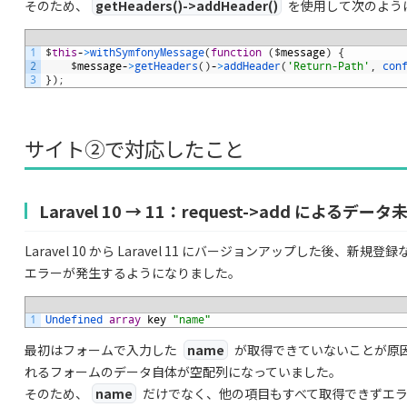
そのため、
getHeaders()->addHeader()
を使用して次のよう
1
$
this
-
>
withSymfonyMessage
(
function
(
$
message
)
{
2
$
message
-
>
getHeaders
(
)
-
>
addHeader
(
'Return-Path'
,
con
3
}
)
;
サイト②で対応したこと
Laravel 10 → 11：request->add によるデ
Laravel 10 から Laravel 11 にバージョンアップした後
エラーが発生するようになりました。
1
Undefined 
array
key
"name"
最初はフォームで入力した
name
が取得できていないことが原
れるフォームのデータ自体が空配列になっていました。
そのため、
name
だけでなく、他の項目もすべて取得できずエ