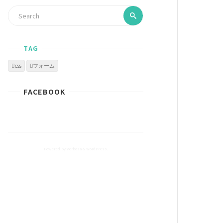
TAG
css
フォーム
FACEBOOK
Powered by
Verbosa
&
WordPress.