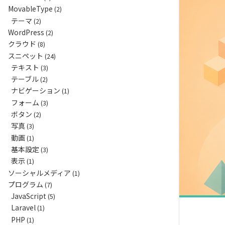
MovableType
(2)
テーマ
(2)
WordPress
(2)
クラウド
(8)
スニペット
(24)
テキスト
(3)
テーブル
(2)
ナビゲーション
(1)
フォーム
(3)
ボタン
(2)
写真
(3)
動画
(1)
基本設定
(3)
表示
(1)
ソーシャルメディア
(1)
プログラム
(7)
JavaScript
(5)
Laravel
(1)
PHP
(1)