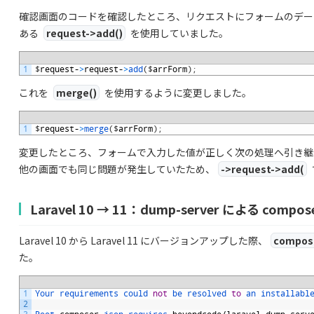
確認画面のコードを確認したところ、リクエストにフォームのデータを追加
ある
request->add()
を使用していました。
1
$
request
-
>
request
-
>
add
(
$
arrForm
)
;
これを
merge()
を使用するように変更しました。
1
$
request
-
>
merge
(
$
arrForm
)
;
変更したところ、フォームで入力した値が正しく次の処理へ引き継
他の画面でも同じ問題が発生していたため、
->request->add(
Laravel 10 → 11：dump-server による compo
Laravel 10 から Laravel 11 にバージョンアップした際、
compos
た。
1
Your 
requirements 
could 
not
be 
resolved 
to
an 
installabl
2