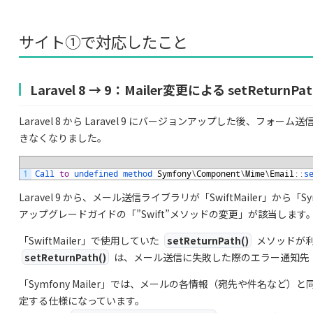
サイト①で対応したこと
Laravel 8 → 9：Mailer変更による setReturnP
Laravel 8 から Laravel 9 にバージョンアップした後、フォーム
きなくなりました。
1
Call 
to
undefined 
method 
Symfony
\
Component
\
Mime
\
Email
:
:
s
Laravel 9 から、メール送信ライブラリが「SwiftMailer」から「S
アップグレードガイドの「”Swift”メソッドの変更」が該当します
「SwiftMailer」で使用していた
setReturnPath()
メソッドが
setReturnPath()
は、メール送信に失敗した際のエラー通知先（Re
「Symfony Mailer」では、メールの各情報（宛先や件名など）と
定する仕様になっています。