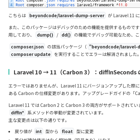
3
Root 
composer
.
json 
requires 
beyondcode
/
laravel
-
dump
-
serv
4
Root 
composer
.
json 
requires 
laravel
/
framework
^
11.0
こちらは
beyondcode/laravel-dump-server
が Laravel
また、このパッケージはデバッグのための機能を提供するものですが、Lara
用しており、
dump()
/
dd()
の機能でデバッグ可能なため、こ
composer.json
の該当パッケージ（
"beyondcode/laravel-d
composer update
を実行することでエラーは解消されました
Laravel 10 → 11（Carbon 3）：diffInSecon
エラーではありませんが、Laravel 11 にバージョンアップし
ある Carbon の仕様変更があります。アップグレードガイドの「Ca
Laravel 11 では Carbon 2 と Carbon 3 の両方がサポート
diffIn*
系メソッドの挙動が変更されています。
主な変更点は以下の通りです。
戻り値が
int
型から
float
型に変更