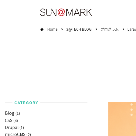
Home
3@TECH BLOG
プログラム
Larav
Services
About us
Webサイト制
会社概要
サービス
会社案内
CATEGORY
Blog
(1)
CSS
(4)
Drupal
(1)
microCMS
(2)