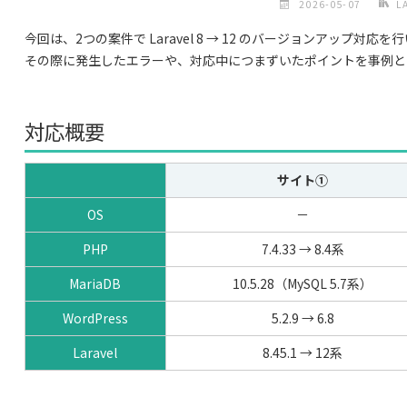
2026-05-07
L
今回は、2つの案件で Laravel 8 → 12 のバージョンアップ対応
その際に発生したエラーや、対応中につまずいたポイントを事例と
対応概要
サイト①
OS
－
PHP
7.4.33 → 8.4系
MariaDB
10.5.28（MySQL 5.7系）
WordPress
5.2.9 → 6.8
Laravel
8.45.1 → 12系