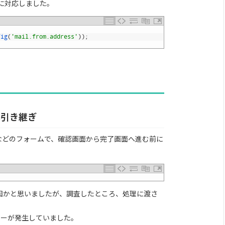
に対応しました。
fig
(
'mail.from.address'
)
)
;
ータ未引き継ぎ
、新規登録などのフォームで、確認画面から完了画面へ進む前に
因かと思いましたが、調査したところ、処理に渡さ
ラーが発生していました。