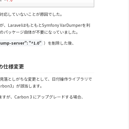
er
^
1.0
 11 に対応していないことが原因でした。
velはもともとSymfony VarDumperを利
のパッケージ自体が不要になっていました。
ump-server": "^1.0"
）を削除した後、
。
ds の仕様変更
た際に見落としがちな変更として、日付操作ライブラリで
rbon3」が該当します。
されていますが、Carbon 3 にアップグレードする場合、