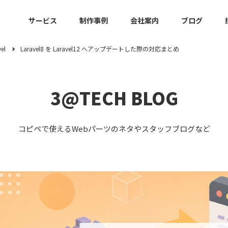
サービス
制作事例
会社案内
ブログ
el
Laravel8 を Laravel12 へアップデートした際の対応まとめ
3@TECH BLOG
インフラ・
作・運用
システム設計・開発
メッセージ
コンセ
ソリュー
コピペで使えるWebパーツのネタやスタッフブログなど