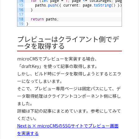
14
for
(
let 
page
=
1
;
page
<
=
totalPages
;
page
++
)
{
15
paths
.
push
(
{
current
:
page
.
toString
(
)
}
)
;
16
}
17
18
return
paths
;
19
}
プレビューはクライアント側でデ
ータを取得する
microCMSでプレビューを実装する場合、
「draftKey」を使って記事の取得します。
しかし、ビルド時にデータを取得しようとするとエラ
ーになってしまいます。
そこで、プレビュー専用ページは固定パスにして、デ
ータ取得処理はクライアントコンポーネント側に移し
ました。
詳細は下記の記事にまとめています。参考にしてみて
ください。
Next.js × microCMSのSSGサイトでプレビュー画面
を実装する