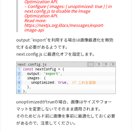
Optimization API.
– Configure
{ images: { unoptimized: true } }
in
next.config.js
to disable the Image
Optimization API.
Read more:
https://nextjs.org/docs/messages/export-
image-api
output: ‘export’を利用する場合は画像最適化を無効
化する必要があるようです。
next.config.js に最適化オフを設定します。
next.config.js
1
const
nextConfig
=
{
2
output
:
'export'
,
3
images
:
{
4
unoptimized
:
true
,
// これを追加
5
}
,
6
}
;
unoptimizedがtrueの場合、画像はサイズやフォー
マットを変更しないでそのまま適用されます。
そのためビルド前に画像を事前に最適化しておく必要
があるので、注意してください。