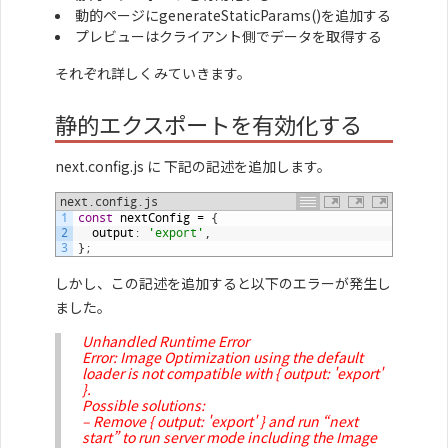
動的ページにgenerateStaticParams()を追加する
プレビューはクライアント側でデータを取得する
それぞれ詳しくみていきます。
静的エクスポートを有効化する
next.config.js に 下記の記述を追加します。
next.config.js
1
const
nextConfig
=
{
2
output
:
'export'
,
3
}
;
しかし、この記述を追加すると以下のエラーが発生し
ました。
Unhandled Runtime Error
Error: Image Optimization using the default
loader is not compatible with
{ output: 'export'
}
.
Possible solutions:
– Remove
{ output: 'export' }
and run “next
start” to run server mode including the Image