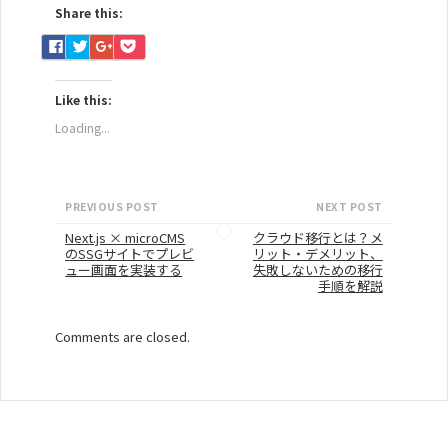
Share this:
C
C
C
C
l
l
l
l
i
i
i
i
c
c
c
c
k
k
k
k
Like this:
t
t
t
t
o
o
o
o
s
s
s
s
Loading...
h
h
h
h
a
a
a
a
r
r
r
r
e
e
e
e
o
o
o
o
n
n
n
n
PREVIOUS POST
NEXT POST
F
T
G
P
a
w
o
o
c
i
o
c
Next.js × microCMS
クラウド移行とは？メ
e
t
g
k
のSSGサイトでプレビ
リット・デメリット、
b
t
l
e
ュー画面を実装する
失敗しないための移行
o
e
e
t
o
r
+
(
手順を解説
k
(
(
O
(
O
O
p
O
p
p
e
p
e
e
n
Comments are closed.
e
n
n
s
n
s
s
i
s
i
i
n
i
n
n
n
n
n
n
e
n
e
e
w
e
w
w
w
w
w
w
i
w
i
i
n