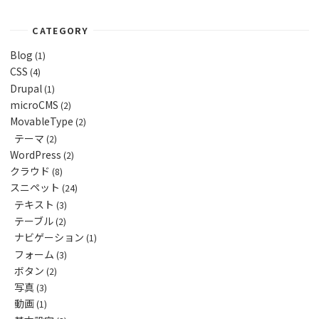
i
n
n
d
n
d
d
o
d
o
o
w
o
w
w
)
CATEGORY
w
)
)
)
Blog
(1)
CSS
(4)
Drupal
(1)
microCMS
(2)
MovableType
(2)
テーマ
(2)
WordPress
(2)
クラウド
(8)
スニペット
(24)
テキスト
(3)
テーブル
(2)
ナビゲーション
(1)
フォーム
(3)
ボタン
(2)
写真
(3)
動画
(1)