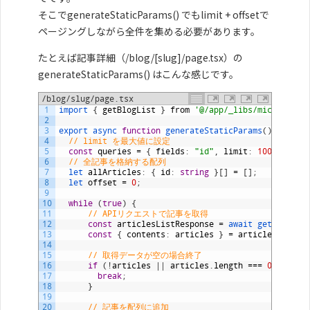
そこでgenerateStaticParams() でもlimit + offsetで
ページングしながら全件を集める必要があります。
たとえば記事詳細（/blog/[slug]/page.tsx）の
generateStaticParams() はこんな感じです。
/blog/slug/page.tsx
1
import
{
getBlogList
}
from
'@/app/_libs/microcms'
;
2
3
export 
async 
function
generateStaticParams
(
)
{
4
// limit を最大値に設定
5
const
queries
=
{
fields
:
"id"
,
limit
:
100
}
;
6
// 全記事を格納する配列
7
let 
allArticles
:
{
id
:
string
}
[
]
=
[
]
;
8
let 
offset
=
0
;
9
10
while
(
true
)
{
11
// APIリクエストで記事を取得
12
const
articlesListResponse
=
await
getBlogLis
13
const
{
contents
:
articles
}
=
articlesListRe
14
15
// 取得データが空の場合終了
16
if
(
!
articles
|
|
articles
.
length
===
0
)
{
17
break
;
18
}
19
20
// 記事を配列に追加