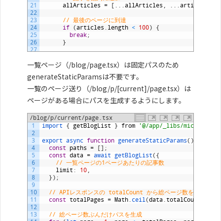
21
allArticles
=
[
.
.
.
allArticles
,
.
.
.
articles
]
;
22
23
// 最後のページに到達
24
if
(
articles
.
length
<
100
)
{
25
break
;
26
}
27
28
// 次のページへ
一覧ページ（/blog/page.tsx）は固定パスのため
29
offset
+=
100
;
30
}
generateStaticParamsは不要です。
31
一覧のページ送り（/blog/p/[current]/page.tsx）は
32
// 記事IDからパスを生成
33
const
paths
=
allArticles
.
map
(
(
article
)
=
>
(
{
ページがある場合にパスを生成するようにします。
34
slug
:
article
.
id
,
35
}
)
)
;
36
/blog/p/current/page.tsx
37
return
paths
;
1
import
{
getBlogList
}
from
'@/app/_libs/microcms'
;
38
}
2
3
export 
async 
function
generateStaticParams
(
)
{
4
const
paths
=
[
]
;
5
const
data
=
await
getBlogList
(
{
6
// 一覧ページの1ページあたりの記事数
7
limit
:
10
,
8
}
)
;
9
10
// APIレスポンスの totalCount から総ページ数を計算
11
const
totalPages
=
Math
.
ceil
(
data
.
totalCount
/
10
12
13
// 総ページ数ぶんだけパスを生成