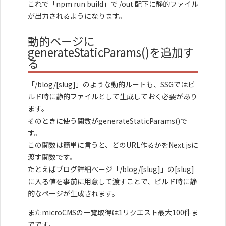
これで「npm run build」で /out 配下に静的ファイル
が出力されるようになります。
動的ページに
generateStaticParams()を追加す
る
「/blog/[slug]」のような動的ルートも、SSGではビ
ルド時に静的ファイルとして生成しておく必要があり
ます。
そのときに使う関数がgenerateStaticParams()で
す。
この関数は簡単に言うと、どのURL作るかをNext.jsに
渡す関数です。
たとえばブログ詳細ページ「/blog/[slug]」の[slug]
に入る値を事前に用意して渡すことで、ビルド時に静
的なページが生成されます。
またmicroCMSの一覧取得は1リクエスト最大100件ま
でです。