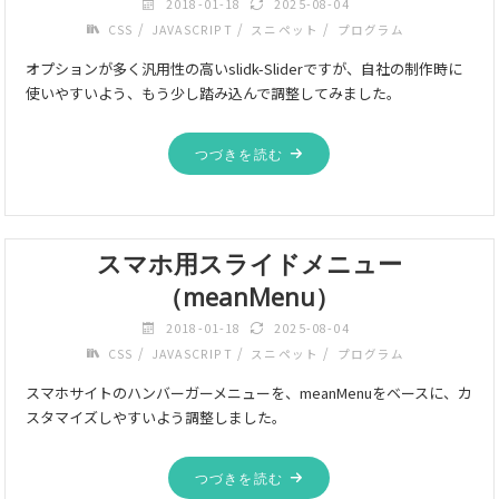
2018-01-18
2025-08-04
/
/
/
CSS
JAVASCRIPT
スニペット
プログラム
オプションが多く汎用性の高いslidk-Sliderですが、自社の制作時に
使いやすいよう、もう少し踏み込んで調整してみました。
つづきを読む
スマホ用スライドメニュー
（meanMenu）
2018-01-18
2025-08-04
/
/
/
CSS
JAVASCRIPT
スニペット
プログラム
スマホサイトのハンバーガーメニューを、meanMenuをベースに、カ
スタマイズしやすいよう調整しました。
つづきを読む