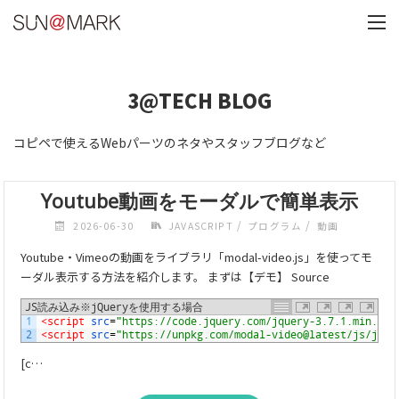
3@TECH BLOG
コピペで使えるWebパーツのネタやスタッフブログなど
Youtube動画をモーダルで簡単表示
/
/
2026-06-30
JAVASCRIPT
プログラム
動画
Youtube・Vimeoの動画をライブラリ「modal-video.js」を使ってモ
ーダル表示する方法を紹介します。 まずは【デモ】 Source
JS読み込み※jQueryを使用する場合
1
<script 
src
=
"https://code.jquery.com/jquery-3.7.1.min.js"
2
<script 
src
=
"https://unpkg.com/modal-video@latest/js/jque
[c…