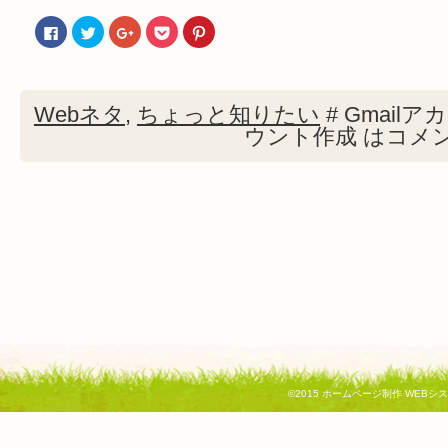
Facebook
ク
ク
ク
ク
で
リ
リ
リ
リ
共
ッ
ッ
ッ
ッ
有
ク
ク
ク
ク
す
し
し
し
し
る
て
て
て
て
に
Twitter
Google+
Pocket
Pinterest
Webネタ
,
ちょっと知りたい
#
Gmail
は
で
で
で
で
ク
共
共
シ
共
ウント作成 は
コメ
リ
有
有
ェ
有
ッ
(新
(新
ア
(新
ク
し
し
(新
し
し
い
い
し
い
て
ウ
ウ
い
ウ
く
ィ
ィ
ウ
ィ
だ
ン
ン
ィ
ン
さ
ド
ド
ン
ド
い
ウ
ウ
ド
ウ
(新
で
で
ウ
で
し
開
開
で
開
い
き
き
開
き
ウ
ま
ま
き
ま
ィ
す)
す)
ま
す)
ン
す)
ド
ウ
で
開
き
ま
す)
©2015
ホームページ制作 WEBシ