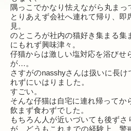
隅っこでかなり怯えながら丸まっ
とりあえず会社へ連れて帰り、即
見。
のところが社内の猫好き集まる集
にもれず興味津々。
仔猫からは激しい塩対応を浴びせ
が…。
さすがのnasshyさんは扱いに長
れずにいはりました。
すごい。
そんな仔猫は自宅に連れ帰ってか
飲まず食わずでした。
もちろん人が近いづいても後ずさ
が、どうもこれまでの経験上、警