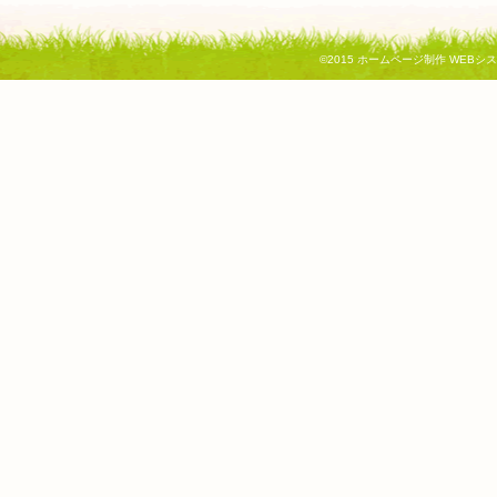
ウ
で
開
き
©2015
ホームページ制作 WEBシ
ま
す)