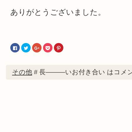
ありがとうございました。
Facebook
ク
ク
ク
ク
で
リ
リ
リ
リ
共
ッ
ッ
ッ
ッ
有
ク
ク
ク
ク
す
し
し
し
し
る
て
て
て
て
に
Twitter
Google+
Pocket
Pinterest
その他
#
長―――いお付き合い は
コメ
は
で
で
で
で
ク
共
共
シ
共
リ
有
有
ェ
有
ッ
(新
(新
ア
(新
ク
し
し
(新
し
し
い
い
し
い
て
ウ
ウ
い
ウ
く
ィ
ィ
ウ
ィ
だ
ン
ン
ィ
ン
さ
ド
ド
ン
ド
い
ウ
ウ
ド
ウ
(新
で
で
ウ
で
し
開
開
で
開
い
き
き
開
き
ウ
ま
ま
き
ま
ィ
す)
す)
ま
す)
ン
す)
ド