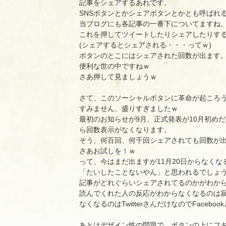
記事をシェアするあれです。
SNSボタンとかシェアボタンとかとも呼ばれ
当ブログにも各記事の一番下についてますね
これを押してツイートしたりシェアしたりす
(シェアするとシェアされる・・・ってｗ)
ボタンのとこにはシェアされた回数が出ます
便利な世の中ですねｗ
さあ押して見ましょうｗ
さて、このソーシャルボタンに革命が起ころ
すみません、盛りすぎましたｗ
最初のお知らせが9月、正式発表が10月初めだ
ら回数表示がなくなります。
そう、何百回、何千回シェアされても回数が
さあお試しを！ｗ
って、今はまだ出ますが11月20日からなくな
「たいしたことないやん」と思われるでしょ
記事がどれぐらいシェアされてるのかがわか
読んでくれた人の反応がわからなくなるのは
なくなるのはTwitterさんだけなのでFaceb
あとはデザイン性の問題で、ボタンの上にフ