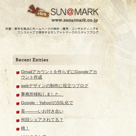
Gmailアカウントを作らずにGoogleアカ
ウント作成
webデザインの制作に役立つブログ
事務所移転しました。
Google・Yahoo!のSSL化で
長―――いお付き合い
何回シェアされてる？
桃！