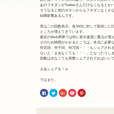
あのフキダシがTwitterさんだけなくなると
そうなると他のボタンからもフキダシなくさ
結構影響あるんです。
実はこの回数表示、各SNSに対して取得しに
ところが増えてきています。
最近のWeb界隈では特に表示速度に重点が置
そのため時間がかかるところは、本当に必要
何百回、何千回、何万回・・・もシェアされ
ないと「まあなくても・・・」となったりし
回数は出なくても実際シェアされてればいい
さあシェアを！ｗ
ではまた。
Facebook
ク
ク
ク
ク
で
リ
リ
リ
リ
共
ッ
ッ
ッ
ッ
有
ク
ク
ク
ク
す
し
し
し
し
る
て
て
て
て
に
Twitter
Google+
Pocket
Pinterest
は
で
で
で
で