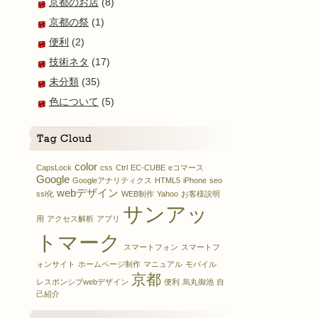
京都のお店
(8)
京都の祭
(1)
便利
(2)
技術ネタ
(17)
未分類
(35)
色について
(5)
color
CapsLock
css
Ctrl
EC-CUBE
eコマース
Google
Googleアナリティクス
HTML5
iPhone
seo
webデザイン
ssl化
WEB制作
Yahoo
お客様説明
サンアッ
用
アクセス解析
アプリ
トマーク
スマートフォン
スマートフ
ォンサイト
ホームページ制作
マニュアル
モバイル
京都
レスポンシブwebデザイン
便利
烏丸御池
自
己紹介