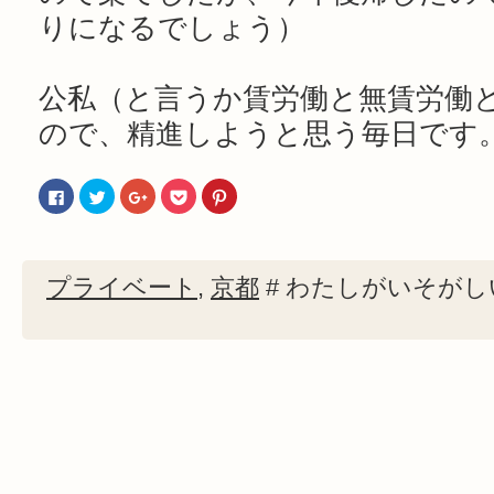
りになるでしょう）
公私（と言うか賃労働と無賃労働
ので、精進しようと思う毎日です
Facebook
ク
ク
ク
ク
で
リ
リ
リ
リ
共
ッ
ッ
ッ
ッ
有
ク
ク
ク
ク
す
し
し
し
し
る
て
て
て
て
に
Twitter
Google+
Pocket
Pinterest
プライベート
,
京都
#
わたしがいそがし
は
で
で
で
で
ク
共
共
シ
共
リ
有
有
ェ
有
ッ
(新
(新
ア
(新
ク
し
し
(新
し
し
い
い
し
い
て
ウ
ウ
い
ウ
く
ィ
ィ
ウ
ィ
だ
ン
ン
ィ
ン
さ
ド
ド
ン
ド
い
ウ
ウ
ド
ウ
(新
で
で
ウ
で
し
開
開
で
開
い
き
き
開
き
ウ
ま
ま
き
ま
ィ
す)
す)
ま
す)