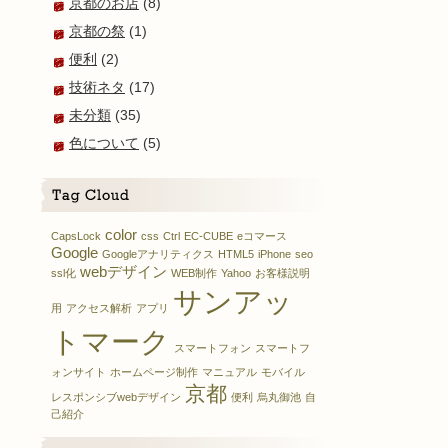
京都のお店
(8)
京都の祭
(1)
便利
(2)
技術ネタ
(17)
未分類
(35)
色について
(5)
color
CapsLock
css
Ctrl
EC-CUBE
eコマース
Google
Googleアナリティクス
HTML5
iPhone
seo
webデザイン
ssl化
WEB制作
Yahoo
お客様説明
サンアッ
用
アクセス解析
アプリ
トマーク
スマートフォン
スマートフ
ォンサイト
ホームページ制作
マニュアル
モバイル
京都
レスポンシブwebデザイン
便利
烏丸御池
自
己紹介