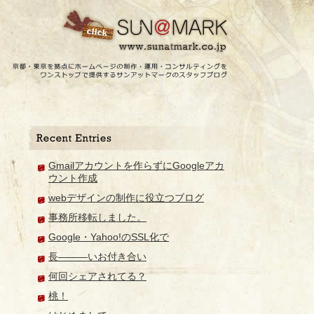
Gmailアカウントを作らずにGoogleアカ
ウント作成
webデザインの制作に役立つブログ
事務所移転しました。
Google・Yahoo!のSSL化で
長―――いお付き合い
何回シェアされてる？
桃！