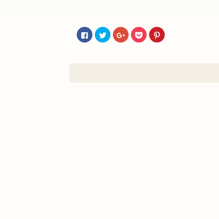
Facebook
ク
ク
ク
ク
で
リ
リ
リ
リ
共
ッ
ッ
ッ
ッ
有
ク
ク
ク
ク
す
し
し
し
し
る
て
て
て
て
に
Twitter
Google+
Pocket
Pinterest
は
で
で
で
で
ク
共
共
シ
共
リ
有
有
ェ
有
ッ
(新
(新
ア
(新
ク
し
し
(新
し
し
い
い
し
い
て
ウ
ウ
い
ウ
く
ィ
ィ
ウ
ィ
だ
ン
ン
ィ
ン
さ
ド
ド
ン
ド
い
ウ
ウ
ド
ウ
(新
で
で
ウ
で
し
開
開
で
開
い
き
き
開
き
ウ
ま
ま
き
ま
ィ
す)
す)
ま
す)
ン
す)
ド
ウ
で
開
き
ま
す)