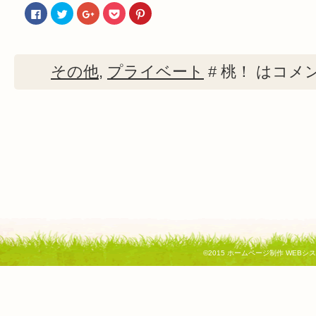
Facebook
ク
ク
ク
ク
で
リ
リ
リ
リ
共
ッ
ッ
ッ
ッ
有
ク
ク
ク
ク
す
し
し
し
し
る
て
て
て
て
に
Twitter
Google+
Pocket
Pinterest
その他
,
プライベート
#
桃！ は
コメ
は
で
で
で
で
ク
共
共
シ
共
リ
有
有
ェ
有
ッ
(新
(新
ア
(新
ク
し
し
(新
し
し
い
い
し
い
て
ウ
ウ
い
ウ
く
ィ
ィ
ウ
ィ
だ
ン
ン
ィ
ン
さ
ド
ド
ン
ド
い
ウ
ウ
ド
ウ
(新
で
で
ウ
で
し
開
開
で
開
い
き
き
開
き
ウ
ま
ま
き
ま
ィ
す)
す)
ま
す)
ン
す)
ド
ウ
で
開
き
©2015
ホームページ制作 WEBシ
ま
す)