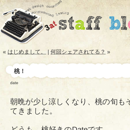
«
はじめまして。
|
何回シェアされてる？
»
桃！
date
朝晩が少し涼しくなり、桃の旬も
てきました。
どうも、桃好きのDateです。